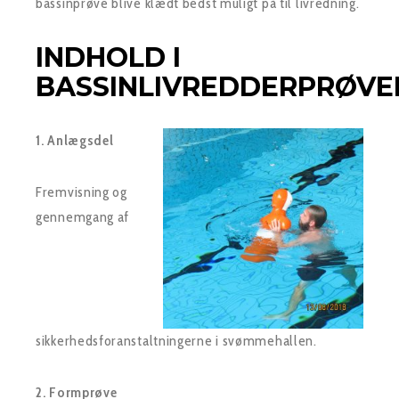
bassinprøve blive klædt bedst muligt på til livredning.
INDHOLD I
BASSINLIVREDDERPRØVE
1. Anlæ
gsdel
Fremvisning og
gennemgang af
sikkerhedsforanstaltningerne i svømmehallen.
2. Formprøve