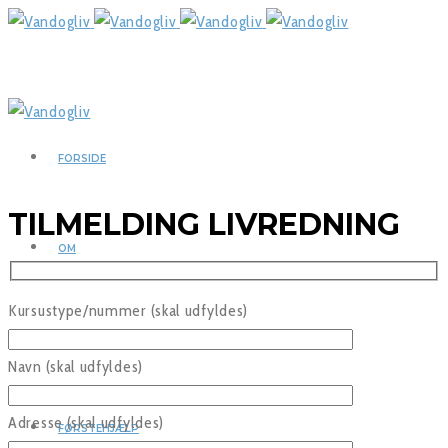
FORSIDE
TILMELDING LIVREDNING
OM
Kursustype/nummer (skal udfyldes)
VAND OG LIV KURSER
Navn (skal udfyldes)
Adresse (skal udfyldes)
FØRSTEHJÆLP