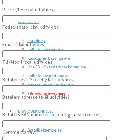
Postnr/by (skal udfyldes)
LIVREDNING
Fødselsdato (skal udfyldes)
Livredning
Email (skal udfyldes)
Indhold bassinprøve
Kursusplan bassinprøve
Tlf/Mobil (skal udfyldes)
Uge 33 – Skanderborg kommune
Indhold søsportsprøve
Betaler (evt. Skole) (skal udfyldes)
Kursusplan søsportsprøve
Tilmelding livredning
Betalers adresse (skal udfyldes)
BRANDBEKÆMPELSE
Betalers EAN nummer (offentlige institutioner)
Brandbekæmpelse
Kommentarfelt
Detaljer om kursus i brandbekæmpelse